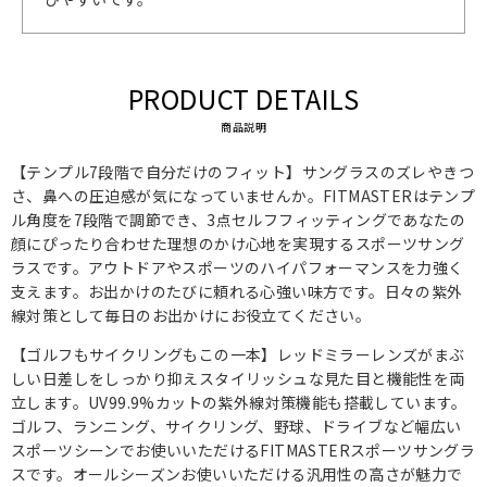
PRODUCT DETAILS
商品説明
【テンプル7段階で自分だけのフィット】サングラスのズレやきつ
さ、鼻への圧迫感が気になっていませんか。FITMASTERはテンプ
ル角度を7段階で調節でき、3点セルフフィッティングであなたの
顔にぴったり合わせた理想のかけ心地を実現するスポーツサング
ラスです。アウトドアやスポーツのハイパフォーマンスを力強く
支えます。お出かけのたびに頼れる心強い味方です。日々の紫外
線対策として毎日のお出かけにお役立てください。
【ゴルフもサイクリングもこの一本】レッドミラーレンズがまぶ
しい日差しをしっかり抑えスタイリッシュな見た目と機能性を両
立します。UV99.9%カットの紫外線対策機能も搭載しています。
ゴルフ、ランニング、サイクリング、野球、ドライブなど幅広い
スポーツシーンでお使いいただけるFITMASTERスポーツサングラ
スです。オールシーズンお使いいただける汎用性の高さが魅力で