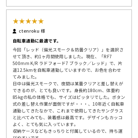
★
★
★
★
★
ctenroku
様
自転車通勤に最適です。
今回「レッド（偏光スモーク＆防曇クリア）」を選択さ
せて頂き、約1ヶ月間使用しました。現在、「RF7
500mm K/R ラドフォード7 ブラック／レッド」で、片
道12.5kmを自転車通勤していますので、お色を合わせ
てみました。
日中は偏光スモークで、夜間は某曇クリアと差し替えが
できるのが、とても良いです。身長約180cm、体重約
85kgの私の体格でも、サイズはピッタリでした。ボタン
式の差し替え作業が面倒ですが・・・、10年近く自転車
通勤してきたなかで、これまで使用してきたサングラス
と比べてみても、装着感は最高です。デザインもカッコ
よく、とても気に入っています。
収納ケースなどもきっちりと付属しているので、持ち運
びやすいです。