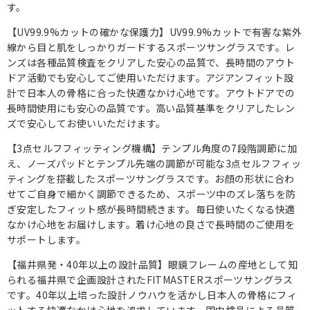
す。
【UV99.9%カットの確かな保護力】UV99.9%カットで有害な紫外
線から目と肌をしっかりガードするスポーツサングラスです。レ
ンズは各種品質検査をクリアした安心の品質で、長時間のアウト
ドア活動でも安心してご使用いただけます。アジアンフィット設
計で日本人の骨格に合った快適なかけ心地です。アウトドアでの
長時間使用にも安心の品質です。高い品質基準をクリアしたレン
ズで安心してお使いいただけます。
【3点セルフフィッティング機構】テンプル角度の7段階調節に加
え、ノーズパッドとテンプル先端の調節が可能な3点セルフフィッ
ティングを搭載したスポーツサングラスです。お顔の形状に合わ
せてご自身で細かく調節できるため、スポーツ中のズレ落ちを防
ぎ安定したフィット感が長時間続きます。毎日使いたくなる快適
なかけ心地をお届けします。着け心地の良さで長時間のご使用を
サポートします。
【福井県発・40年以上の設計品質】眼鏡フレームの産地として知
られる福井県で企画設計されたFITMASTERスポーツサングラス
です。40年以上培った設計ノウハウを活かし日本人の骨格にフィ