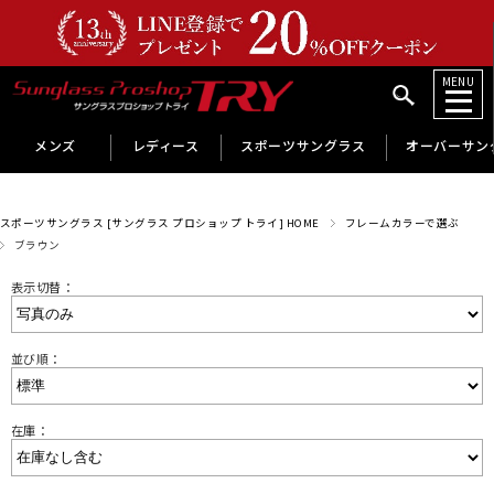
MENU
メンズ
レディース
スポーツサングラス
オーバーサン
スポーツサングラス [サングラス プロショップ トライ] HOME
フレームカラーで選ぶ
ブラウン
表示切替：
並び順：
在庫：