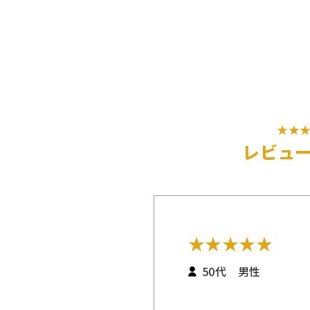
★★
レビュ
★
★
★
★
★
50代 男性