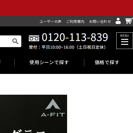
ユーザーの声
ご利用案内
お問い合わせ
MENU
ド
使用シーンで探す
価格で探す
ゴルフ
～6,999円
サイクリング
7,000～
9,999円
ランニング
10,000～
ウォーキング
14,999円