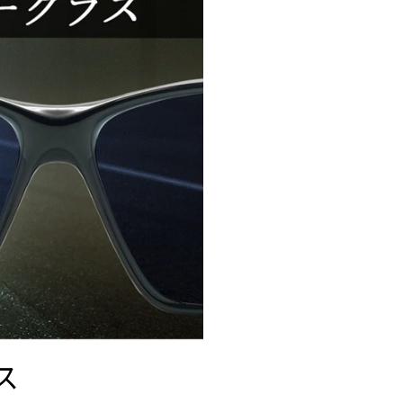
野球
15,000～
19,999円
テニス
20,000円～
ドライブ
釣り
ス